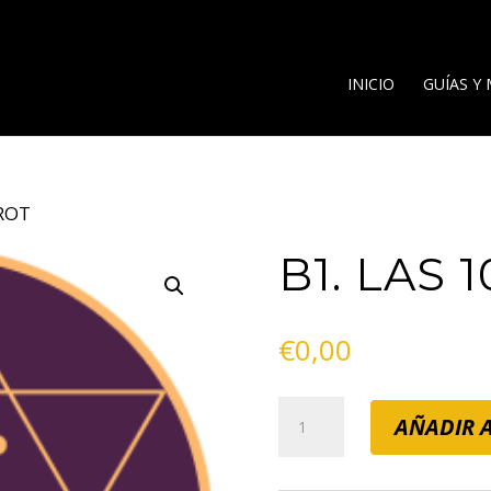
INICIO
GUÍAS Y
IROT
B1. LAS 
€
0,00
B1.
AÑADIR A
LAS
10