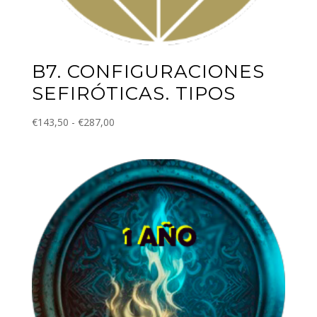
B7. CONFIGURACIONES
SEFIRÓTICAS. TIPOS
Rango
€
143,50
-
€
287,00
de
precios:
desde
€143,50
hasta
€287,00