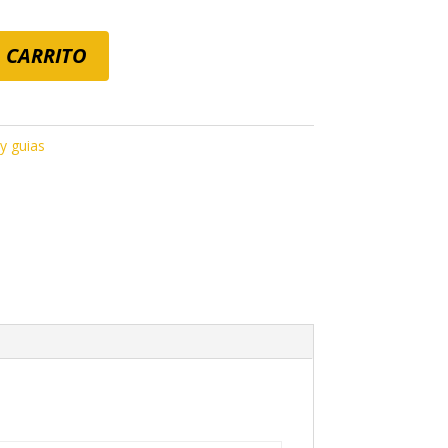
,95
sta
 CARRITO
9,95
y guias