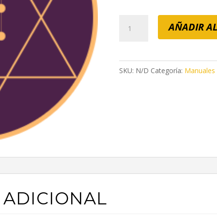
€9
ha
B1.
AÑADIR AL
€2
Las
10
facetas
SKU:
N/D
Categoría:
Manuales 
del
ser
cantidad
 ADICIONAL