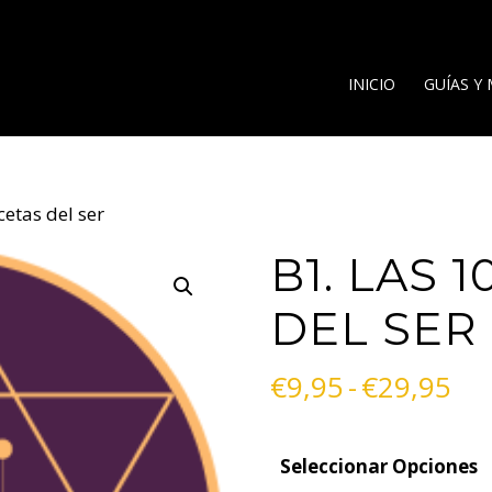
INICIO
GUÍAS Y
cetas del ser
B1. LAS 
DEL SER
Ra
€
9,95
-
€
29,95
de
pre
Seleccionar Opciones
de