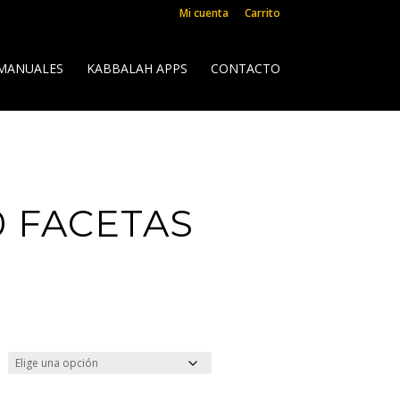
Mi cuenta
Carrito
 MANUALES
KABBALAH APPS
CONTACTO
10 FACETAS
ngo
cios:
sde