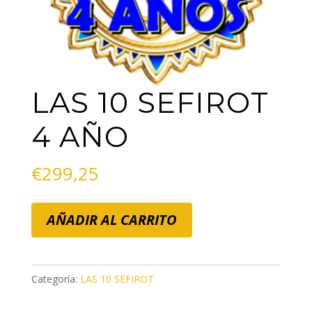
LAS 10 SEFIROT
4 AÑO
€
299,25
LAS
AÑADIR AL CARRITO
10
SEFIROT
4
Categoría:
LAS 10 SEFIROT
AÑO
cantidad