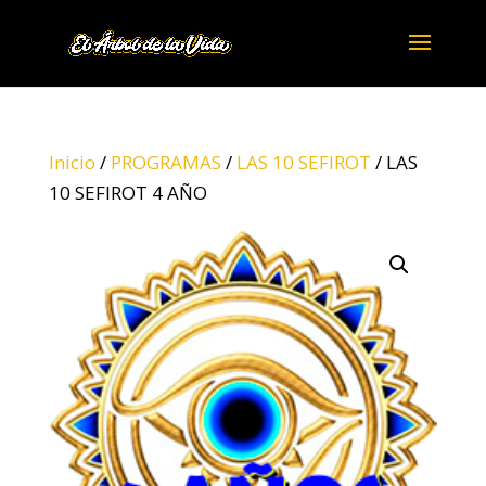
Inicio
/
PROGRAMAS
/
LAS 10 SEFIROT
/ LAS
10 SEFIROT 4 AÑO